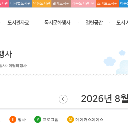
도서관
디지털도서관
덕풍도서관
일가도서관
작은도서관
스마트도서관
이동
도서관자료
독서문화행사
열린공간
도서 
행사
행사 >
이달의 행사
2026년 8
일
E
행사
P
프로그램
M
메이커스페이스