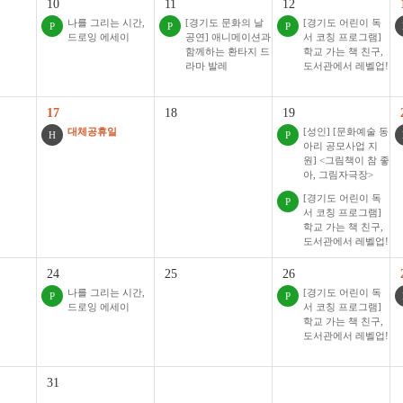
10
11
12
나를 그리는 시간,
[경기도 문화의 날
[경기도 어린이 독
P
P
P
드로잉 에세이
공연] 애니메이션과
서 코칭 프로그램]
함께하는 환타지 드
학교 가는 책 친구,
라마 발레
도서관에서 레벨업!
17
18
19
대체공휴일
[성인] [문화예술 동
H
P
아리 공모사업 지
원] <그림책이 참 좋
아, 그림자극장>
[경기도 어린이 독
P
서 코칭 프로그램]
학교 가는 책 친구,
도서관에서 레벨업!
24
25
26
나를 그리는 시간,
[경기도 어린이 독
P
P
드로잉 에세이
서 코칭 프로그램]
학교 가는 책 친구,
도서관에서 레벨업!
31