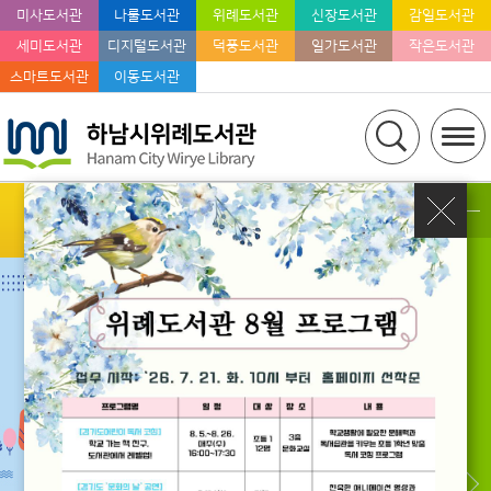
미사도서관
나룰도서관
위례도서관
신장도서관
감일도서관
세미도서관
디지털도서관
덕풍도서관
일가도서관
작은도서관
스마트도서관
이동도서관
팝업존
공지사항
위례도서관 자원봉사자 모집(8월)
2026.08.05
2026년 8월 위례도서관 과년도 연속간행물(잡지) 배부 안내
2026.07.30
2026년 8월 위례도서관 휴관일 안내
2026.07.30
희망도서 바로대출
전자도서