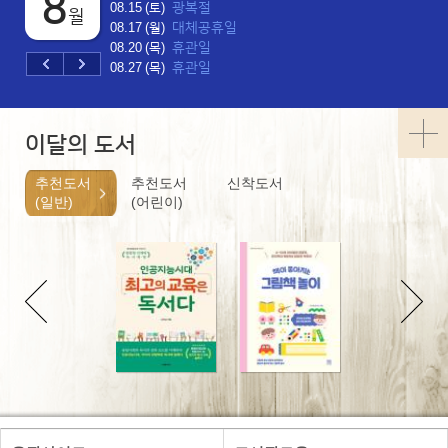
8
광복절
08.15 (토)
월
대체공휴일
08.17 (월)
휴관일
08.20 (목)
휴관일
08.27 (목)
이달의 도서
추천도서
추천도서
신착도서
(일반)
(어린이)