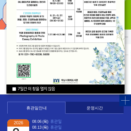
희망도서 신청/조회
오디오북
문화·행사
오시는 길
일반
[2026 지혜학교] 문화와 취향의 사회학 읽기: 예술, 영화, 인공지능을 이해하는 12가지 지혜의 시선
주소
하남시 위례대로 230(학암동)
전체
[경기도 문화의 날 공연] 애니메이션과 함께하는 환타지 드라마 발레
전화
031-790-6036
초등
[경기도 어린이 독서 코칭 프로그램] 학교 가는 책 친구, 도서관에서 레벨업!
7일간 이 창을 열지 않음
7일간 이 창을 열지 않음
휴관일안내
운영시간
휴관일
08.06 (목)
2026
휴관일
08.13 (목)