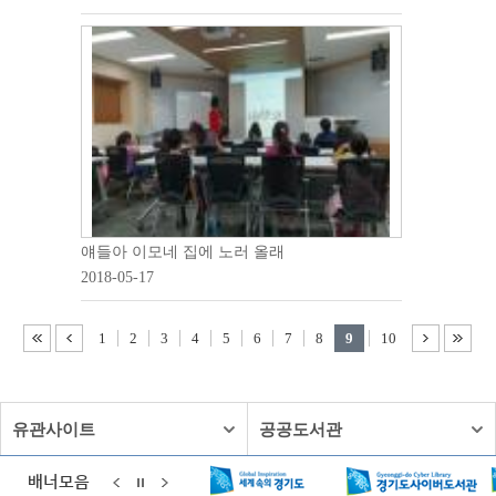
얘들아 이모네 집에 노러 올래
2018-05-17
1
2
3
4
5
6
7
8
9
10
유관사이트
공공도서관
배너모음