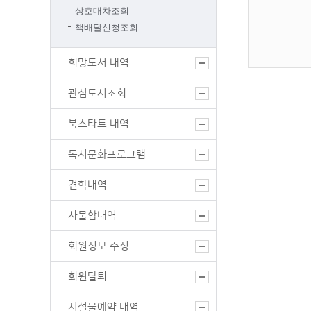
상호대차조회
책배달신청조회
희망도서 내역
관심도서조회
북스타트 내역
독서문화프로그램
견학내역
사물함내역
회원정보 수정
회원탈퇴
시설물예약 내역