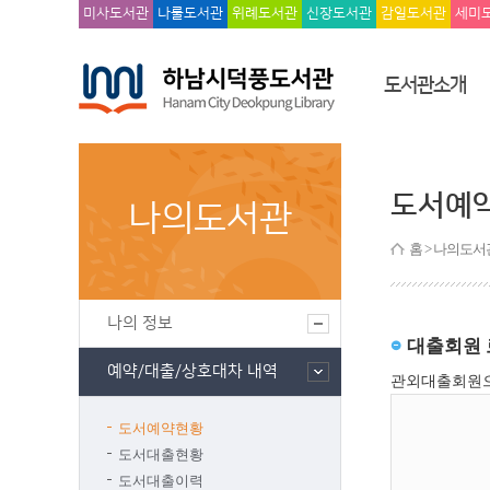
미사도서관
나룰도서관
위례도서관
신장도서관
감일도서관
세미
도서관소개
도서예
나의도서관
홈
> 나의도서관
나의 정보
예약/대출/상호대차 내역
도서예약현황
도서대출현황
도서대출이력