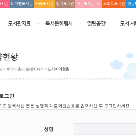
도서관
디지털도서관
덕풍도서관
일가도서관
작은도서관
스마트도서관
이동
도서관자료
독서문화행사
열린공간
도서 서
약현황
 > 예약/대출/상호대차 내역 >
도서예약현황