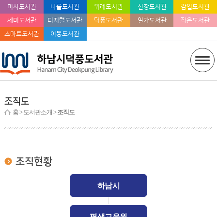
미사도서관
나룰도서관
위례도서관
신장도서관
감일도서관
세미도서관
디지털도서관
덕풍도서관
일가도서관
작은도서관
스마트도서관
이동도서관
조직도
홈
> 도서관소개 >
조직도
조직현황
하남시
평생교육원