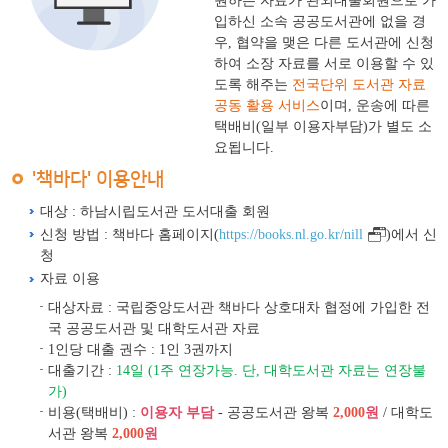
원하는 자료가 관외대출회원으로 가
입하신 소속 공공도서관에 없을 경
우, 협약을 맺은 다른 도서관에 신청
하여 소장 자료를 서로 이용할 수 있
도록 해주는
전국단위 도서관 자료
공동 활용 서비스
이며, 운송에 따른
택배비(일부 이용자부담)가 별도 소
요됩니다.
'책바다' 이용안내
대상 : 하남시립도서관 도서대출 회원
신청 방법 : 책바다 홈페이지(
https://books.nl.go.kr/nill
)에서 신
청
자료 이용
대상자료 : 국립중앙도서관 책바다 상호대차 협정에 가입한 전
국 공공도서관 및 대학도서관 자료
1인당 대출 권수 : 1인 3권까지
대출기간 :
14일 (1주 연장가능. 단, 대학도서관 자료는 연장불
가)
비용(택배비) :
이용자 부담
- 공공도서관 왕복
2,0
00
원
/ 대학도
서관 왕복
2,0
00
원