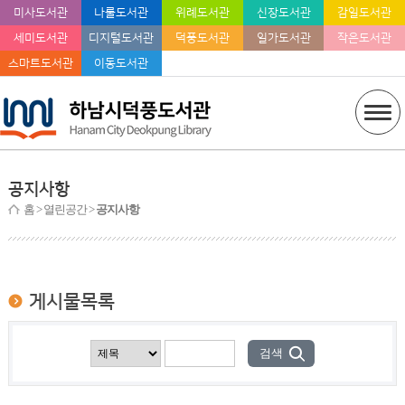
미사도서관
나룰도서관
위례도서관
신장도서관
감일도서관
세미도서관
디지털도서관
덕풍도서관
일가도서관
작은도서관
스마트도서관
이동도서관
공지사항
홈
> 열린공간 >
공지사항
게시물목록