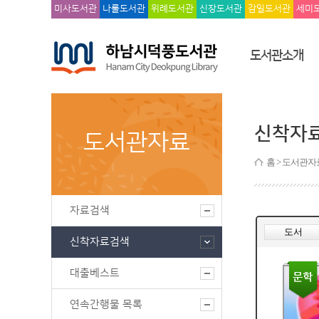
미사도서관
나룰도서관
위례도서관
신장도서관
감일도서관
세미
도서관소개
신착자
도서관자료
홈
> 도서관자
자료검색
신착자료검색
대출베스트
연속간행물 목록