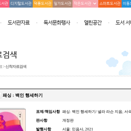
도서관
디지털도서관
덕풍도서관
일가도서관
작은도서관
스마트도서관
이동
도서관자료
독서문화행사
열린공간
도서 서
료검색
료 >
신착자료검색