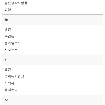
좋은생각사람들
교양
20
월간
주간동아
동아일보사
시사뉴스
21
월간
중학독서평설
지학사
독서논술
22