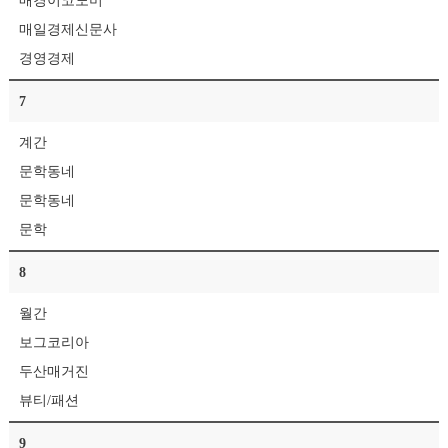
매경이코노미
매일경제신문사
경영경제
7
계간
문학동네
문학동네
문학
8
월간
보그코리아
두산매거진
뷰티/패션
9