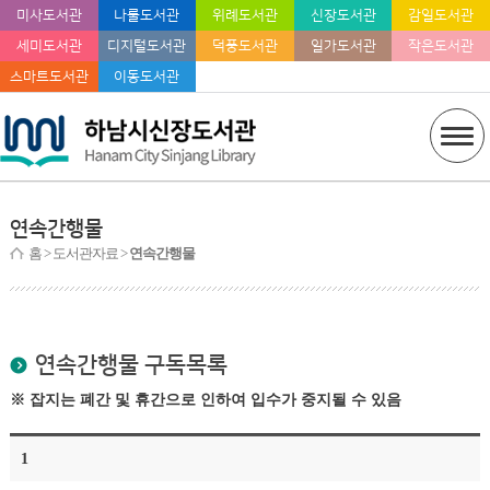
미사도서관
나룰도서관
위례도서관
신장도서관
감일도서관
세미도서관
디지털도서관
덕풍도서관
일가도서관
작은도서관
스마트도서관
이동도서관
연속간행물
홈
> 도서관자료 >
연속간행물
연속간행물 구독목록
※ 잡지는 폐간 및 휴간으로 인하여 입수가 중지될 수 있음
1