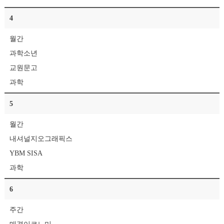
4
월간
과학소년
교원문고
과학
5
월간
내셔널지오그래픽스
YBM SISA
과학
6
주간