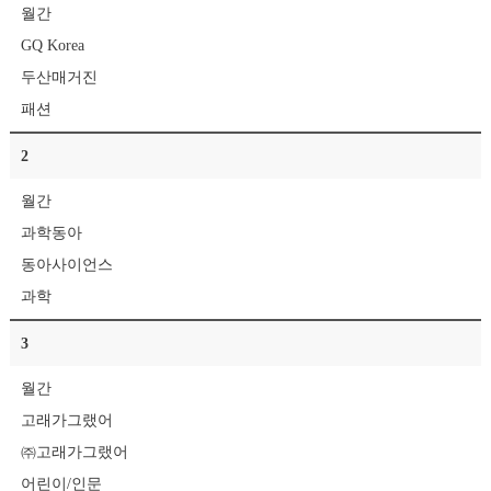
월간
GQ Korea
두산매거진
패션
2
월간
과학동아
동아사이언스
과학
3
월간
고래가그랬어
㈜고래가그랬어
어린이/인문