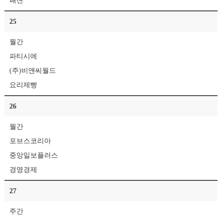
패션
25
월간
파티시에
(주)비앤씨월드
요리제빵
26
월간
포브스코리아
중앙일보플러스
경영경제
27
주간