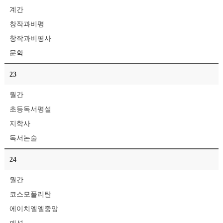
계간
창작과비평
창작과비평사
문학
23
월간
초등독서평설
지학사
독서논술
24
월간
코스모폴리탄
에이치엘엘중앙