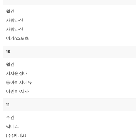
월간
사람과산
사람과산
여가/스포츠
10
월간
시사원정대
동아이지에듀
어린이/시사
11
주간
씨네21
(주)씨네21