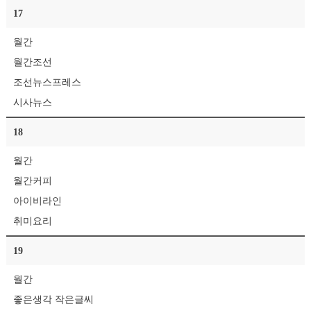
17
월간
월간조선
조선뉴스프레스
시사뉴스
18
월간
월간커피
아이비라인
취미요리
19
월간
좋은생각 작은글씨