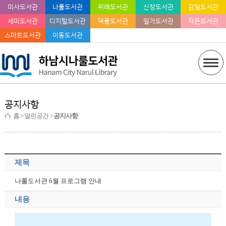
미사도서관
나룰도서관
위례도서관
신장도서관
감일도서관
세미도서관
디지털도서관
덕풍도서관
일가도서관
작은도서관
스마트도서관
이동도서관
공지사항
홈
> 열린공간 >
공지사항
제목
나룰도서관 6월 프로그램 안내
내용