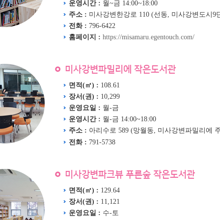
운영시간 :
월~금 14:00~18:00
주소 :
미사강변한강로 110 (선동, 미사강변도시9
전화 :
796-6422
홈페이지 :
https://misamaru.egentouch.com/
미사강변파밀리에 작은도서관
면적(㎡) :
108.61
장서(권) :
10,299
운영요일 :
월-금
운영시간 :
월-금 14:00~18:00
주소 :
아리수로 589 (망월동, 미사강변파밀리에 
전화 :
791-5738
미사강변파크뷰 푸른숲 작은도서관
면적(㎡) :
129.64
장서(권) :
11,121
운영요일 :
수-토