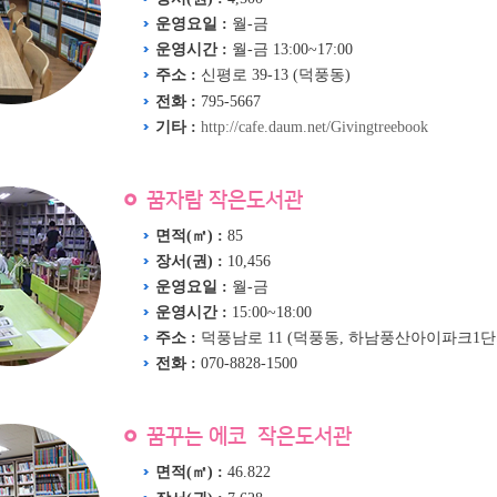
운영요일 :
월-금
운영시간 :
월-금 13:00~17:00
주소 :
신평로 39-13 (덕풍동)
전화 :
795-5667
기타 :
http://cafe.daum.net/Givingtreebook
꿈자람 작은도서관
면적(㎡) :
85
장서(권) :
10,456
운영요일 :
월-금
운영시간 :
15:00~18:00
주소 :
덕풍남로 11 (덕풍동, 하남풍산아이파크1
전화 :
070-8828-1500
꿈꾸는 에코 작은도서관
면적(㎡) :
46.822