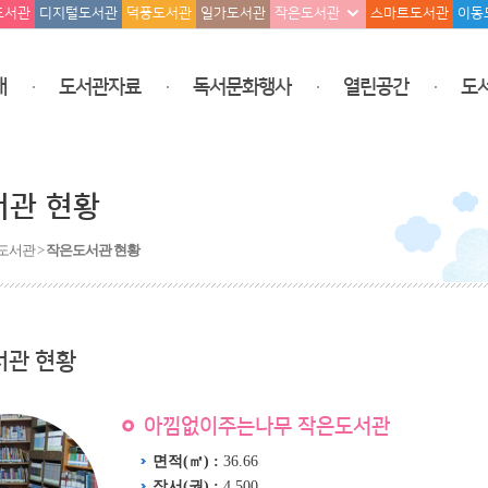
도서관
디지털도서관
덕풍도서관
일가도서관
작은도서관
스마트도서관
이동
개
도서관자료
독서문화행사
열린공간
도
서관 현황
도서관 >
작은도서관 현황
서관 현황
아낌없이주는나무 작은도서관
면적(㎡) :
36.66
장서(권) :
4,500