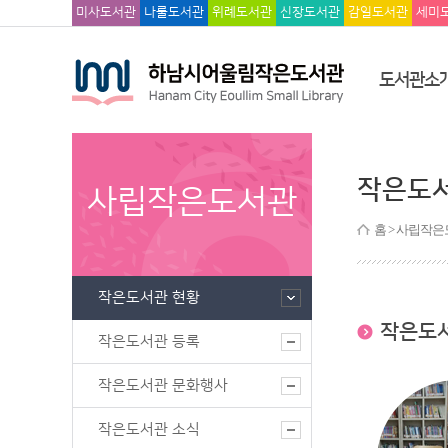
미사도서관
나룰도서관
위례도서관
신장도서관
감일도서관
세미
도서관소
작은도
사립작은도서관
홈
> 사립작은
작은도서관 현황
작은도
작은도서관 등록
작은도서관 문화행사
작은도서관 소식