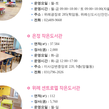
운영요일 :
월-토
운영시간 :
월-금 09:00~18:00 / 토 09:00~18:00
주소 :
위례광장로 285(학암동, 위례신도시신안
전화 :
02)409-9668
은정 작은도서관
면적(㎡) :
37.584
장서(권) :
2,000
운영요일 :
화-금
운영시간 :
화-금 12:00~17:00
주소 :
미사강변중앙로 220, 9층(망월동)
전화 :
031)796-2026
위례 센트로엘 작은도서관
면적(㎡) :
112
장서(권) :
5,760
운영요일 :
월-일