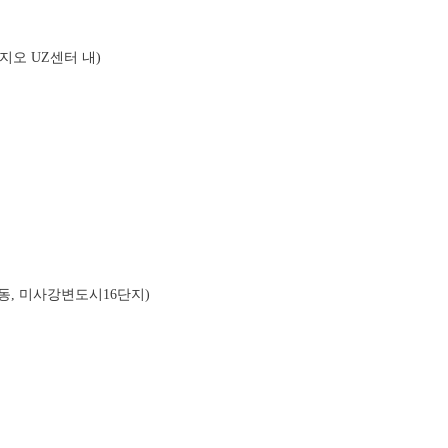
지오 UZ센터 내)
월동, 미사강변도시16단지)