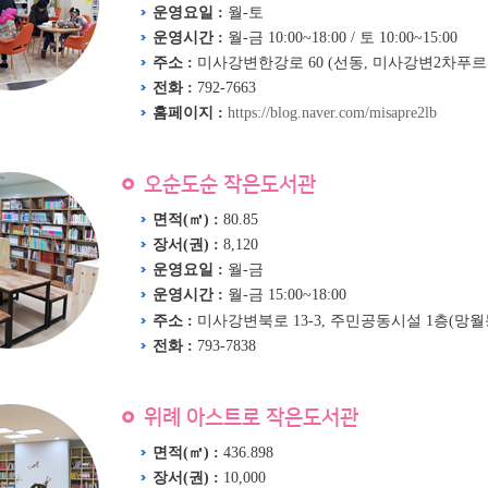
운영요일 :
월-토
운영시간 :
월-금 10:00~18:00 / 토 10:00~15:00
주소 :
미사강변한강로 60 (선동, 미사강변2차푸르
전화 :
792-7663
홈페이지 :
https://blog.naver.com/misapre2lb
오순도순 작은도서관
면적(㎡) :
80.85
장서(권) :
8,120
운영요일 :
월-금
운영시간 :
월-금 15:00~18:00
주소 :
미사강변북로 13-3, 주민공동시설 1층(망
전화 :
793-7838
위례 아스트로 작은도서관
면적(㎡) :
436.898
장서(권) :
10,000