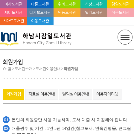
미사도서관
나룰도서관
위례도서관
신장도서관
감일도서관
세미도서관
디지털도서관
덕풍도서관
일가도서관
작은도서관
스마트도서관
이동도서관
회원가입
홈
> 도서관소개 > 도서관이용안내 >
회원가입
회원가입
자료실 이용안내
열람실 이용안내
이용자에티켓
본인의 회원증만 사용 가능하며, 도서 대출 시 지참해야 합니다.
대출권수 및 기간 : 1인 5권 14일간(참고도서, 연속간행물, 큰그림