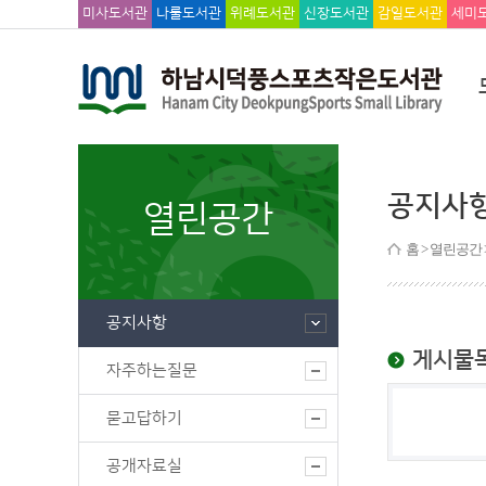
미사도서관
나룰도서관
위례도서관
신장도서관
감일도서관
세미
공지사
열린공간
홈
> 열린공간 
공지사항
게시물
자주하는질문
묻고답하기
공개자료실