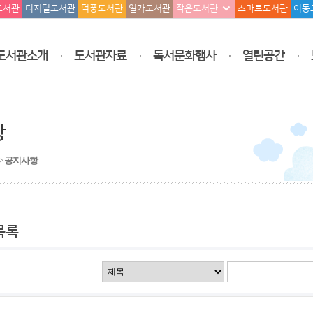
도서관
디지털도서관
덕풍도서관
일가도서관
작은도서관
스마트도서관
이동
도서관소개
도서관자료
독서문화행사
열린공간
항
>
공지사항
목록