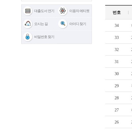
대출도서 연기
이용자 에티켓
번호
오시는 길
아이디 찾기
34
비밀번호 찾기
33
32
31
30
29
28
27
26