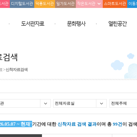
도서관
디지털도서관
덕풍도서관
일가도서관
작은도서관
스마트도서관
이동
도서관자료
문화행사
열린공간
료검색
료 >
신착자료검색