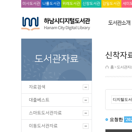
미사도서관
나룰도서관
위례도서관
신장도서관
감일도서관
세미
도서관소개
신착자
도서관자료
홈
> 도서관자
자료검색
대출베스트
스마트도서관자료
이동도서관자료