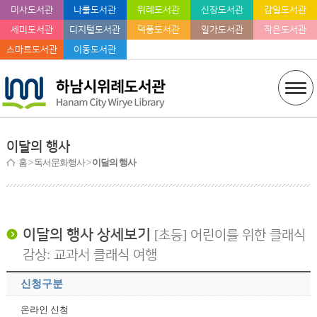
미사도서관
나룰도서관
위례도서관
신장도서관
감일도서관
세미도서관
디지털도서관
덕풍도서관
일가도서관
작은도서관
스마트도서관
이동도서관
이달의 행사
홈
> 독서문화행사 >
이달의 행사
이달의 행사 상세보기
[초등] 어린이를 위한 클래식
감상: 교과서 클래식 여행
신청구분
온라인 신청