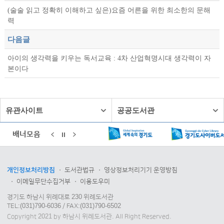
(술술 읽고 정확히 이해하고 싶은)요즘 어른을 위한 최소한의 문해
력
다음글
아이의 생각력을 키우는 독서교육 : 4차 산업혁명시대 생각력이 자
본이다
유관사이트
공공도서관
배너모음
개인정보처리방침
도서관법규
영상정보처리기기 운영방침
이메일무단수집거부
이용도우미
경기도 하남시 위례대로 230 위례도서관
TEL:(031)790-6036 / FAX:(031)790-6502
Copyright 2021 by 하남시 위례도서관. All Right Reserved.