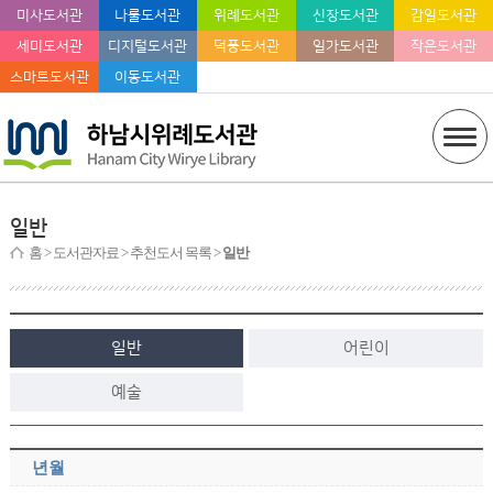
미사도서관
나룰도서관
위례도서관
신장도서관
감일도서관
세미도서관
디지털도서관
덕풍도서관
일가도서관
작은도서관
스마트도서관
이동도서관
일반
홈
> 도서관자료 > 추천도서 목록 >
일반
일반
어린이
예술
년월