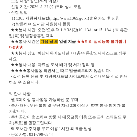
- 모집 대상: 성인(20세 이상)
- 신청 기간: 2026. 5. 27.(수)부터 상시 모집
- 신청 방법
1) 1365 자원봉사포털(http://www.1365.go.kr) 회원가입 후 신청
2) 방문하여 도서관 자원봉사 활동
★★봉사 시간: 오전/오후 택 1 // 3시간(10~13시 or 15~18시) ※ 휴관
일(목) 및 법정공휴일 제외
★★봉사 시간은
다음 달 초
일괄 지급
★★미리 실적등록 불가합니
다!!★★
★★봉사 장소: 하남시위례도서관 <<1층>> 통합안내데스크로 와주
세요.
★★봉사 내용: 자료실 도서 배가 및 서가 정리 등
★★★★봉사활동 확인서는 따로 발급해드리지 않습니다.
- 실적 등록 완료 후 자원봉사포털 사이트에서 실적내역을 직접 인쇄
하실 수 있습니다.
※ 안내 사항
- 월 3회 이상 봉사활동 가능하신 분 우대
- 봉사 태만, 무단 불참 및 무단 지각 3회 이상 시 향후 봉사 참여가 불
가합니다.
- 주차공간이 협소하여 방문 시 대중교통 이용 또는 근처 스타필드 주
차(무료)를 권장드립니다.
※ 도서관 주차장 무료 이용 1시간 외 요금 발생
- 문의사항: 031-790-6944