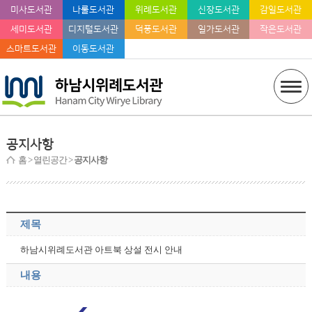
미사도서관
나룰도서관
위례도서관
신장도서관
감일도서관
세미도서관
디지털도서관
덕풍도서관
일가도서관
작은도서관
스마트도서관
이동도서관
공지사항
홈
> 열린공간 >
공지사항
제목
하남시위례도서관 아트북 상설 전시 안내
내용