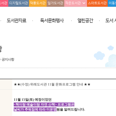
도서관
디지털도서관
덕풍도서관
일가도서관
작은도서관
스마트도서관
이동
도서관자료
독서문화행사
열린공간
도서 
항
>
공지사항
★★(수정) 위례도서관 11월 문화프로그램 안내 ★★
11월 15일(토) 예정이었던
<책이랑 예술이랑 자연 산책> 프로그램은
날씨가 추워짐에 따라 미운영
됨을 알려드립니다.