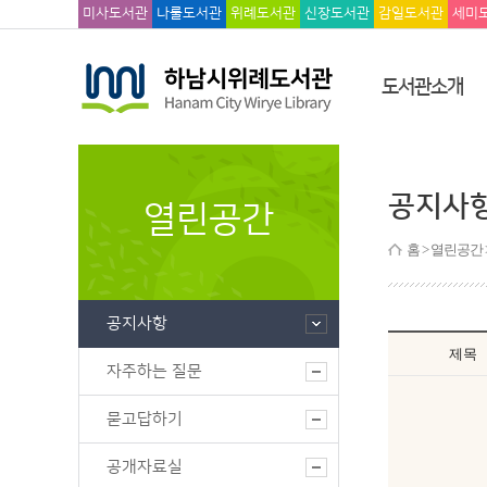
미사도서관
나룰도서관
위례도서관
신장도서관
감일도서관
세미
도서관소개
공지사
열린공간
홈
> 열린공간 
공지사항
제목
자주하는 질문
묻고답하기
공개자료실