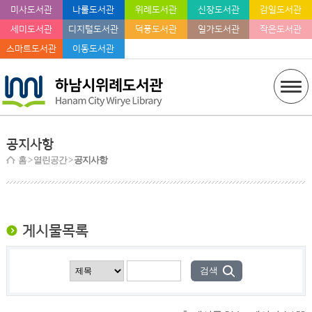
미사도서관
나룰도서관
위례도서관
신장도서관
감일도서관
세미도서관
디지털도서관
덕풍도서관
일가도서관
작은도서관
스마트도서관
이동도서관
공지사항
홈
> 열린공간 >
공지사항
게시물목록