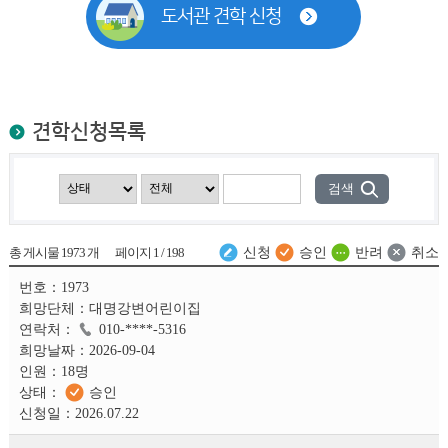
도서관 견학 신청
견학신청목록
신청
승인
반려
취소
총 게시물
1973
개
페이지
1
/
198
1973
대명강변어린이집
010-****-5316
2026-09-04
18명
승인
2026.07.22