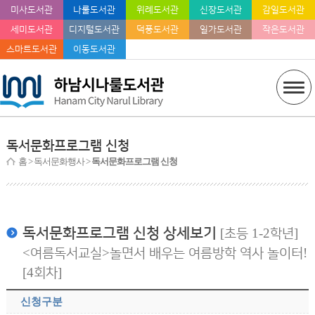
미사도서관
나룰도서관
위례도서관
신장도서관
감일도서관
세미도서관
디지털도서관
덕풍도서관
일가도서관
작은도서관
스마트도서관
이동도서관
독서문화프로그램 신청
홈
> 독서문화행사 >
독서문화프로그램 신청
독서문화프로그램 신청 상세보기
[초등 1-2학년]
<여름독서교실>놀면서 배우는 여름방학 역사 놀이터!
[4회차]
신청구분