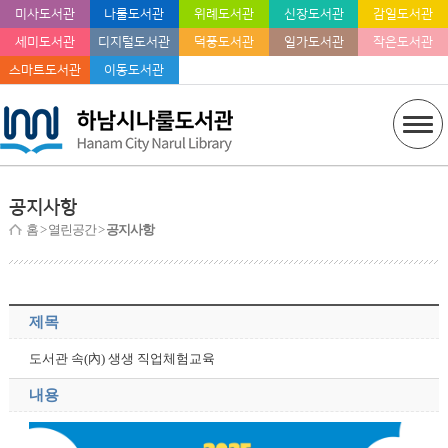
미사도서관
나룰도서관
위례도서관
신장도서관
감일도서관
세미도서관
디지털도서관
덕풍도서관
일가도서관
작은도서관
스마트도서관
이동도서관
공지사항
홈
> 열린공간 >
공지사항
제목
도서관 속(內) 생생 직업체험교육
내용