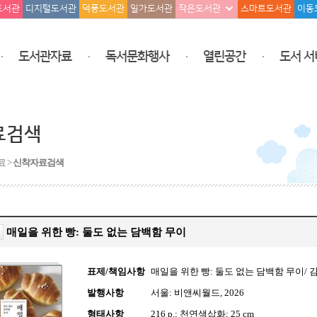
도서관
디지털도서관
덕풍도서관
일가도서관
작은도서관
스마트도서관
이동
도서관자료
독서문화행사
열린공간
도서 서
료검색
료 >
신착자료검색