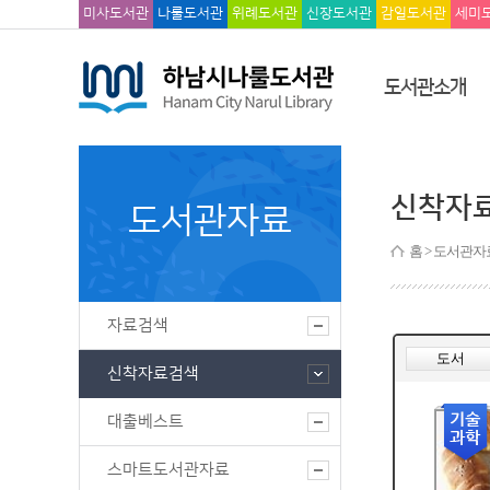
미사도서관
나룰도서관
위례도서관
신장도서관
감일도서관
세미
도서관소개
신착자
도서관자료
홈
> 도서관자
자료검색
신착자료검색
대출베스트
스마트도서관자료