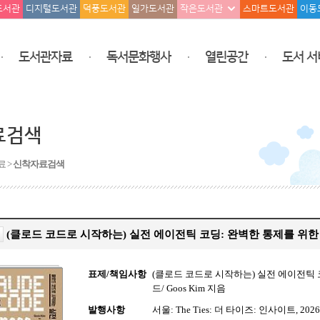
도서관
디지털도서관
덕풍도서관
일가도서관
작은도서관
스마트도서관
이동
도서관자료
독서문화행사
열린공간
도서 서
료검색
료 >
신착자료검색