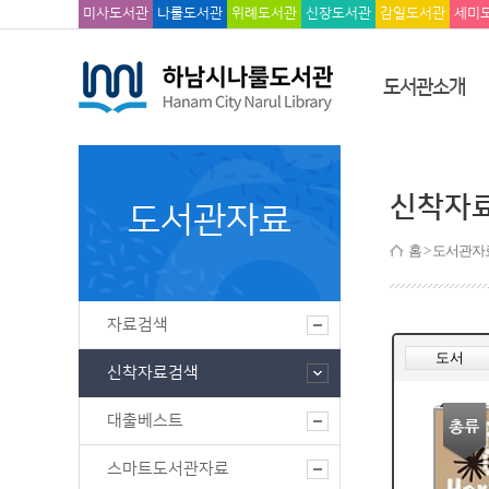
미사도서관
나룰도서관
위례도서관
신장도서관
감일도서관
세미
도서관소개
신착자
도서관자료
홈
> 도서관자
자료검색
신착자료검색
대출베스트
스마트도서관자료