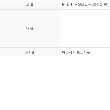
▶ 창우 부영아파트(경로당 앞) 15:
제 목
내 용
하남시 나룰도서관
도서관