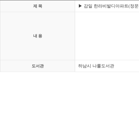
▶ 감일 한라비발디아파트(정문 앞 주
제 목
내 용
하남시 나룰도서관
도서관