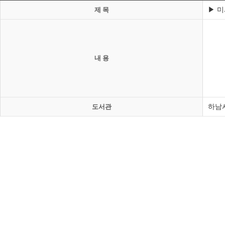
▶ 미
제 목
내 용
하남
도서관