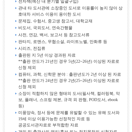
전자책(예산 내 분기별 일괄구입)
관내 타 도서관에 소장중인 도서로 이용률이 높지 않아 상
호대차 서비스 이용이 용이한 도서
문제집, 수험서, 중고생 참고서, 대학교재
비도서, 국외도서, 연속간행물
사전, 연감, 백서, 보고서 등 참고도서류
판타지, 로맨스, 무협소설, 라이트노벨, 만화류 등
시리즈, 전집류
출판된 지 5년 이상 경과된 자료
**출판 연도가 21년인 경우 5년(22~26년) 이상된 자료로
신청 제외
컴퓨터, 과학, 신학문 분야 : 출판년도가 2년 이상 된 자료
**출판 연도가 24년인 경우 2년(25~26년) 이상된 자료로
신청 제외
소장이 적합하지 않은 형태의 도서(필사책, 컬러링북, 악
보, 플래너, 스프링 제본, 규격 외 판형, POD도서, ebook
등)
미풍양속, 정서 등에 문제를 유발할 수 있는 유해 도서와
19세 이상 이용가능한 선정적인 자료 등
공공도서관자료로 부적합한 자료
개인 및 출판사의 영리/홍보 또는 정치목적의 신청자료