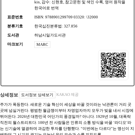
kin, 감수: 신현호, 참고문헌 및 색인 수록, 영어 원작을
한국어로 번역
표준번호
ISBN: 9788901299709 03320: \32000
분류기호
한국십진분류법: 327.856
도서관
하남시일가도서관
마크보기
MARC
KAKAO 제공
상세정보
도서정보 상세보기
주가가 폭등한다. 새로운 기술 혁신이 세상을 바꿀 것이라는 낙관론이 거리 곳
곳에 넘실거린다. 평범한 월급쟁이부터 자영업자까지 모두가 빚을 내서 시장에
뛰어든다. 2026년 대한민국 어딘가의 풍경일까? 아니다. 1929년 10월, 대폭락
직전의 월스트리트다. 100년 전 사람들은 인류의 소통 방식을 바꿀 ‘라디오’라
는 신기술에 열광하며 과감한 투자를 단행했다. “이번에는 다르다”는 맹신이 지
배하던 그 시기의 광기는 오늘날 우리 모습과 소름 끼치도록