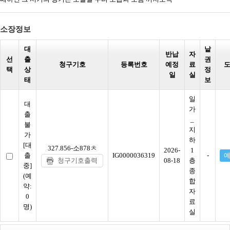
소장정보
대
낱
반납
자
선
출
권
청구기호
등록번호
예정
료
택
상
정
일
실
태
보
일
대
가
출
_
불
지
가
하
[대
327.856-소878ㅊ
2026-
1
출
IG0000036319
-
청구기호출력
08-18
층
중]
종
(예
합
약:
자
0
료
명)
실