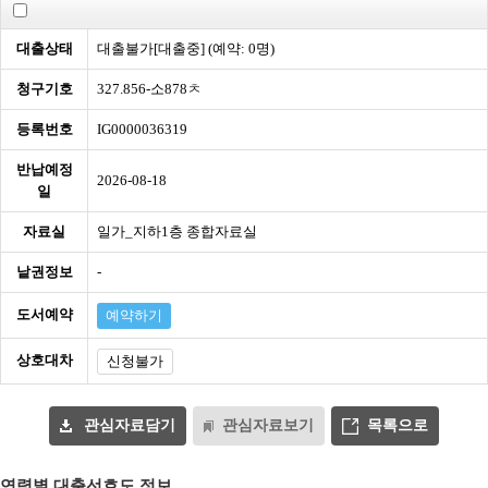
대출상태
대출불가[대출중] (예약: 0명)
청구기호
327.856-소878ㅊ
등록번호
IG0000036319
반납예정
2026-08-18
일
자료실
일가_지하1층 종합자료실
낱권정보
-
도서예약
예약하기
상호대차
신청불가
관심자료담기
관심자료보기
목록으로
연령별 대출선호도 정보