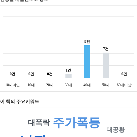
9건
7건
1건
0건
0건
0건
0건
10대미만
10대
20대
30대
40대
50대
60대이상
이 책의 주요키워드
주가폭등
대폭락
대공황