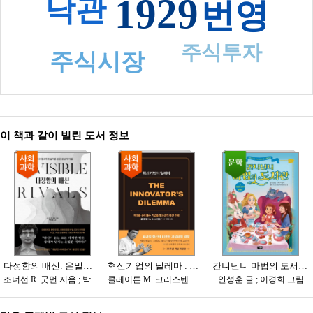
1929
낙관
번영
주식투자
주식시장
이 책과 같이 빌린 도서 정보
다정함의 배신: 은밀하고 정교하게 숨겨온 인간 본성의 비밀
혁신기업의 딜레마 : 미래를 준비하는 기업들의 파괴적 혁신 전략
간니닌니 마법의 도서관. 2, 이상한 나라의 앨리스 : 명작 속으로 떠나는 판타지 동화 여행
조너선 R. 굿먼 지음 ; 박지혜 옮김
클레이튼 M. 크리스텐슨 지음 ; 이진원 옮김
안성훈 글 ; 이경희 그림