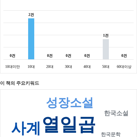
2건
1건
0건
0건
0건
0건
0건
10대미만
10대
20대
30대
40대
50대
60대이상
이 책의 주요키워드
성장소설
한국소설
열일곱
사계
한국문학