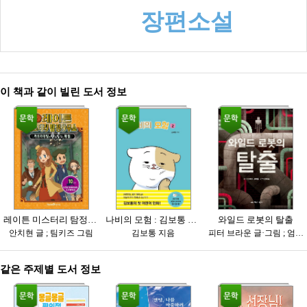
장편소설
이 책과 같이 빌린 도서 정보
레이튼 미스터리 탐정사무소 : 카트리에일의 수수께끼 파일. 10, 부호왕 아리아드네의 수수께끼(하)
나비의 모험 : 김보통 만화. 2
와일드 로봇의 탈출
안치현 글 ; 팀키즈 그림
김보통 지음
피터 브라운 글·그림 ; 엄혜숙 번역
같은 주제별 도서 정보