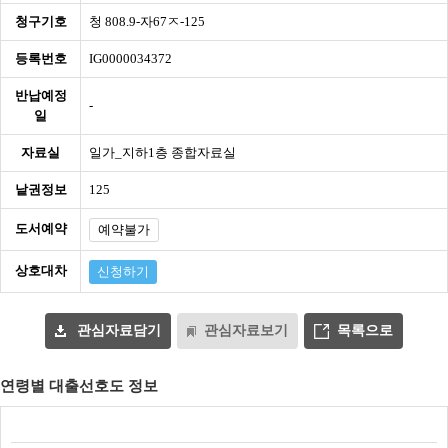
청구기호
청 808.9-자67ㅈ-125
등록번호
IG0000034372
반납예정
-
일
자료실
일가_지하1층 종합자료실
낱권정보
125
도서예약
예약불가
상호대차
신청하기
관심자료담기
관심자료보기
목록으로
연령별 대출선호도 정보