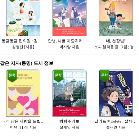
몽글몽글 편의점 : 김영진 그림책
안녕, 나를 마중하러 왔어 : 박사랑 장편소설
네, 선장님!
김영진 [지음]
박사랑 지음
소피 블랙올 글·그림 ; 정회성 옮김
같은 저자(동명) 도서 정보
내게 남은 사랑을 드릴게요
범람주의보
딜리트 = Delete : 설재인 장편소설
이유리 [외] 지음
설재인 지음
설재인 지음