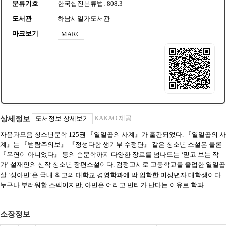
분류기호
한국십진분류법: 808.3
도서관
하남시일가도서관
마크보기
MARC
KAKAO 제공
상세정보
도서정보 상세보기
자음과모음 청소년문학 125권 『열일곱의 사계』가 출간되었다. 『열일곱의 사
계』는 『범람주의보』 『정성다함 생기부 수정단』 같은 청소년 소설은 물론
『우연이 아니었다』 등의 순문학까지 다양한 장르를 넘나드는 ‘믿고 보는 작
가’ 설재인의 신작 청소년 장편소설이다. 검정고시로 고등학교를 졸업한 열일곱
살 ‘성아민’은 국내 최고의 대학교 경영학과에 막 입학한 미성년자 대학생이다.
누구나 부러워할 스펙이지만, 아민은 어리고 빈티가 난다는 이유로 학과
소장정보