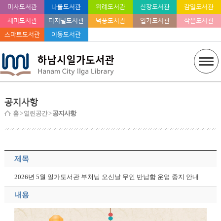
미사도서관
나룰도서관
위례도서관
신장도서관
감일도서관
세미도서관
디지털도서관
덕풍도서관
일가도서관
작은도서관
스마트도서관
이동도서관
공지사항
홈
> 열린공간 >
공지사항
제목
2026년 5월 일가도서관 부처님 오신날 무인 반납함 운영 중지 안내
내용