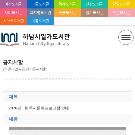
미사도서관
나룰도서관
위례도서관
신장도서관
감일도서관
세미도서관
디지털도서관
덕풍도서관
일가도서관
작은도서관
스마트도서관
이동도서관
공지사항
홈
> 열린공간 >
공지사항
제목
2026년 1월 독서문화프로그램 안내
내용