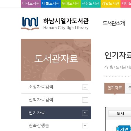
미사도서관
나룰도서관
위례도서관
신장도서관
감일도서관
세미
도서관소개
인기자
도서관자료
홈
> 도서관자료
소장자료검색
인기자료
신착자료검색
인기자료
연속간행물