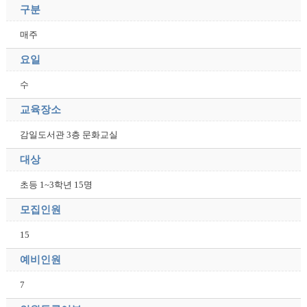
구분
매주
요일
수
교육장소
감일도서관 3층 문화교실
대상
초등 1~3학년 15명
모집인원
15
예비인원
7