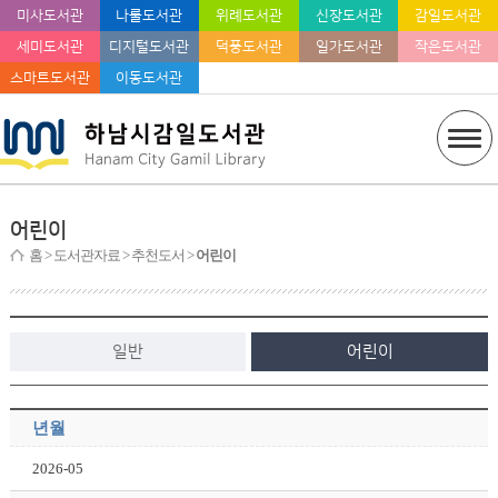
미사도서관
나룰도서관
위례도서관
신장도서관
감일도서관
세미도서관
디지털도서관
덕풍도서관
일가도서관
작은도서관
스마트도서관
이동도서관
어린이
홈
> 도서관자료 > 추천도서 >
어린이
일반
어린이
년월
2026-05