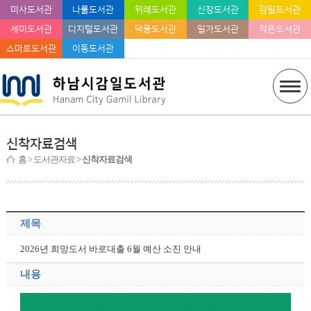
미사도서관
나룰도서관
위례도서관
신장도서관
감일도서관
세미도서관
디지털도서관
덕풍도서관
일가도서관
작은도서관
스마트도서관
이동도서관
신착자료검색
홈
> 도서관자료 >
신착자료검색
제목
2026년 희망도서 바로대출 6월 예산 소진 안내
내용