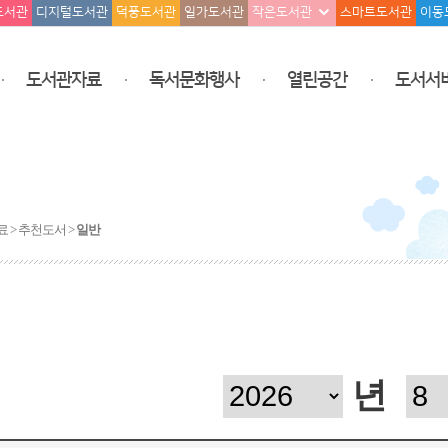
도서관
디지털도서관
덕풍도서관
일가도서관
작은도서관
스마트도서관
이동
도서관자료
독서문화행사
열린공간
도서서
 > 추천도서 >
일반
년