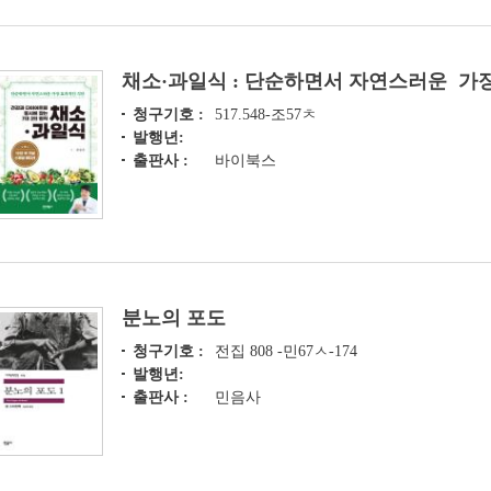
채소·과일식 : 단순하면서 자연스러운 가
청구기호 :
517.548-조57ㅊ
발행년:
출판사 :
바이북스
분노의 포도
청구기호 :
전집 808 -민67ㅅ-174
발행년:
출판사 :
민음사