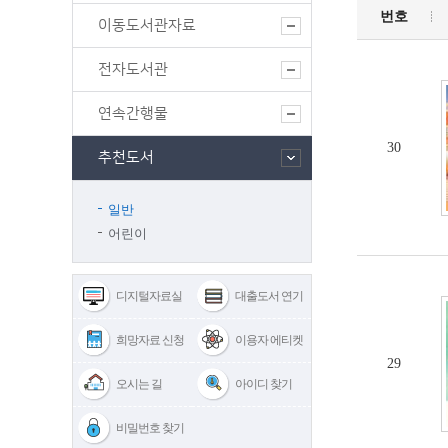
번호
이동도서관자료
전자도서관
연속간행물
30
추천도서
일반
어린이
디지털자료실
대출도서 연기
희망자료 신청
이용자 에티켓
29
오시는 길
아이디 찾기
비밀번호 찾기