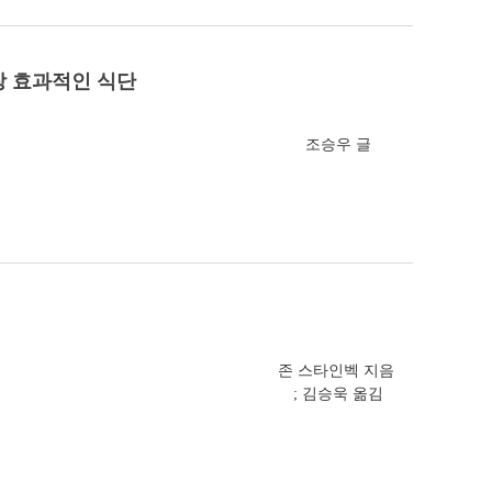
장 효과적인 식단
조승우 글
존 스타인벡 지음
; 김승욱 옮김