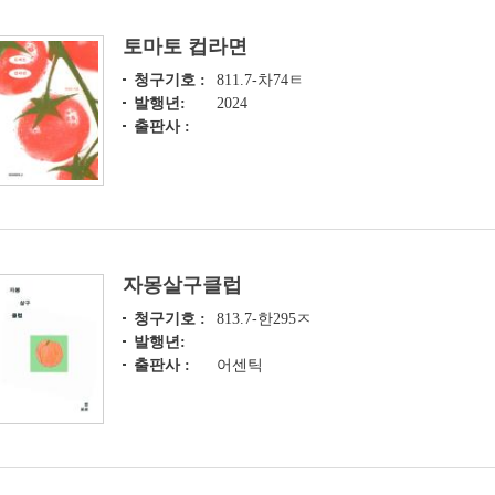
토마토 컵라면
청구기호 :
811.7-차74ㅌ
발행년:
2024
출판사 :
자몽살구클럽
청구기호 :
813.7-한295ㅈ
발행년:
출판사 :
어센틱