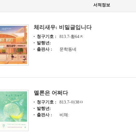
서적정보
체리새우: 비밀글입니다
청구기호 :
813.7-황64ㅊ
발행년:
출판사 :
문학동네
멜론은 어쩌다
청구기호 :
813.7-아38ㅁ
발행년:
출판사 :
비채: