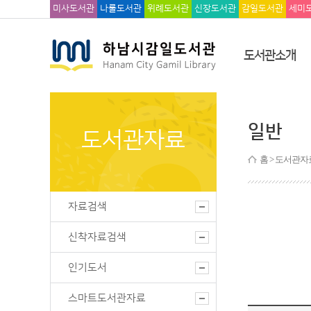
미사도서관
나룰도서관
위례도서관
신장도서관
감일도서관
세미
도서관소개
일반
도서관자료
홈
> 도서관자료
자료검색
신착자료검색
인기도서
스마트도서관자료