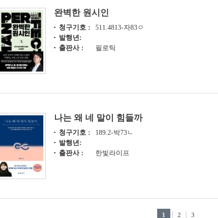
완벽한 원시인
청구기호 :
511.4813-자83ㅇ
발행년:
출판사 :
필로틱
나는 왜 네 말이 힘들까
청구기호 :
189.2-박73ㄴ
발행년:
출판사 :
한빛라이프
1
2
3