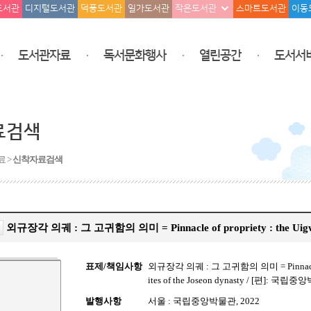
도서관
디지털도서관
덕풍도서관
일가도서관
작은도서관
스마트도서관
이동
도서관자료
독서문화행사
열린공간
도서서
료검색
료 >
신착자료검색