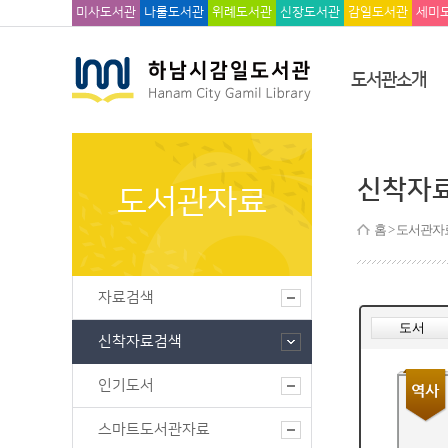
미사도서관
나룰도서관
위례도서관
신장도서관
감일도서관
세미
도서관소개
신착자
도서관자료
홈
> 도서관자
자료검색
신착자료검색
인기도서
스마트도서관자료