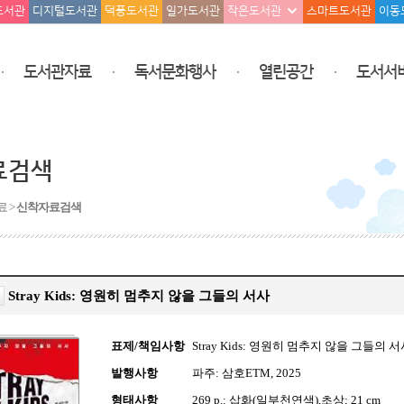
도서관
디지털도서관
덕풍도서관
일가도서관
작은도서관
스마트도서관
이동
도서관자료
독서문화행사
열린공간
도서서
료검색
료 >
신착자료검색