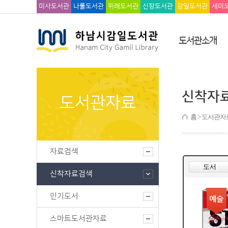
미사도서관
나룰도서관
위례도서관
신장도서관
감일도서관
세미
도서관소개
신착자
도서관자료
홈
> 도서관자
자료검색
신착자료검색
인기도서
스마트도서관자료