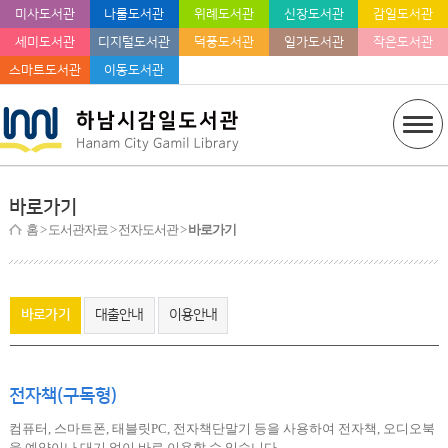
미사도서관
나룰도서관
위례도서관
신장도서관
감일도서관
세미도서관
디지털도서관
덕풍도서관
일가도서관
작은도서관
스마트도서관
이동도서관
바로가기
홈
> 도서관자료 > 전자도서관 >
바로가기
바로가기
대출안내
이용안내
전자책(구독형)
컴퓨터, 스마트폰, 태블릿PC, 전자책단말기 등을 사용하여 전자책, 오디오북
을 예약이나 대기 없이 바로 이용할 수 있습니다.