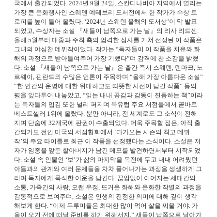
국에서 출간되었다. 2024년 9월 24일, 스칸디나비아 지역에서 열리는
가장 큰 문화행사인 스웨덴 예테보리 도서전에서 한 작가가 수상 트
로피를 높이 들어 올렸다. ‘2024년 스웨덴 올해의 도서상’이 막 발표
되었고, 수상자는 소설 『새들이 남쪽으로 가는 날』의 리사 리드센.
올해 5월부터 대중과 주최 측의 엄격한 심사를 거쳐 선정된 이 작품은
그녀의 야심찬 데뷔작이었다. 작가는 “독자들이 이 작품을 치유와 화
해의 과정으로 받아들여주어 가장 기뻤다”며 감격에 찬 소감을 밝혔
다. 소설 『새들이 남쪽으로 가는 날』은 출간 즉시 스웨덴, 덴마크, 노
르웨이, 핀란드의 수많은 언론이 주목하며 “올해 가장 아름다운 소설”
“한 인간의 운명에 대한 위대하고도 따뜻한 시선이 담긴 작품” 등의
평을 앞다투어 내놓았고, “읽는 내내 공감과 감동이 진동하는 책”이라
는 독자들의 입김 또한 널리 퍼지며 북유럽 주요 서점들에서 곧바로
베스트셀러 1위에 올랐다. 뿐만 아니라, 전 세계로도 그 소식이 전해
지며 단숨에 32개국에 판권이 수출되었다. 더욱 주목할 점은, 아직 출
간되기도 전인 미국의 서점협회에서 ‘다가오는 시즌의 최고 데뷔
작’의 주요 타이틀로 최근 이 작품을 선정했다는 소식이다. 소설은 저
자가 임종을 앞둔 할아버지가 남긴 메모를 발견하면서부터 시작되었
다. 소설 속 인물인 ‘보’가 삶의 마지막을 목전에 두고 내내 어려웠던
아들과의 관계와 여러 문제들을 차차 풀어나가는 과정을 생생하게 그
리며 독자에게 묵직한 여운을 남긴다. 끊임없이 이어지는 세대간의
소통, 가족간의 사랑, 오랜 우정, 뜨거운 화해와 온화한 작별의 과정을
감동적으로 보여주며, 소설은 인생의 진정한 의미에 대해 깊이 생각
해보게 한다. “이제 두루미들은 최대한 많이 먹어 살을 찌울 거야. 가
을이 오기 전에 떠날 준비를 하기 위해서지.” 새들이 남쪽으로 날아가