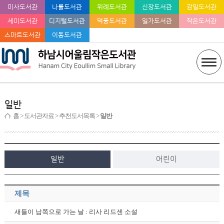
미사도서관
나룰도서관
위례도서관
신장도서관
감일도서관
세미도서관
디지털도서관
덕풍도서관
일가도서관
작은도서관
스마트도서관
이동도서관
일반
홈
> 도서관자료 > 추천도서목록 >
일반
일반
어린이
제목
새들이 남쪽으로 가는 날 : 리사 리드센 소설