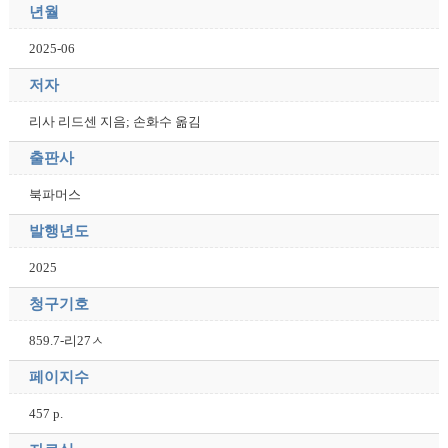
년월
2025-06
저자
리사 리드센 지음; 손화수 옮김
출판사
북파머스
발행년도
2025
청구기호
859.7-리27ㅅ
페이지수
457 p.