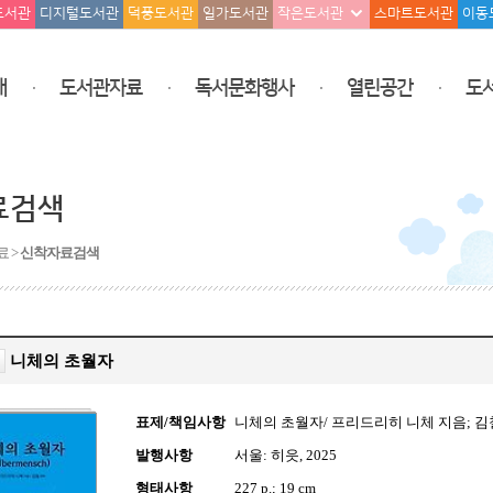
도서관
디지털도서관
덕풍도서관
일가도서관
작은도서관
스마트도서관
이동
개
도서관자료
독서문화행사
열린공간
도
료검색
료 >
신착자료검색