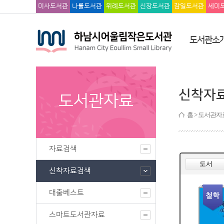
미사도서관
나룰도서관
위례도서관
신장도서관
감일도서관
세미
도서관소
신착자
도서관자료
홈
> 도서관자
자료검색
신착자료검색
대출베스트
스마트도서관자료