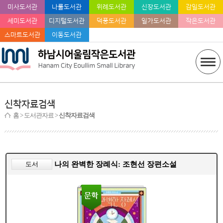
미사도서관
나룰도서관
위례도서관
신장도서관
감일도서관
세미도서관
디지털도서관
덕풍도서관
일가도서관
작은도서관
스마트도서관
이동도서관
신착자료검색
홈
> 도서관자료 >
신착자료검색