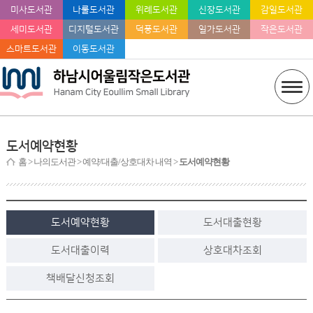
미사도서관
나룰도서관
위례도서관
신장도서관
감일도서관
세미도서관
디지털도서관
덕풍도서관
일가도서관
작은도서관
스마트도서관
이동도서관
도서예약현황
홈
> 나의도서관 > 예약/대출/상호대차 내역 >
도서예약현황
도서예약현황
도서대출현황
도서대출이력
상호대차조회
책배달신청조회