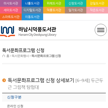
미사도서관
나룰도서관
위례도서관
신장도서관
감일도서관
세미도서관
디지털도서관
덕풍도서관
일가도서관
작은도서관
스마트도서관
이동도서관
독서문화프로그램 신청
홈
> 독서문화행사 >
독서문화프로그램 신청
독서문화프로그램 신청 상세보기
[6~9세] 두근두
근 그림책 탐험대
신청구분
온라인 신청