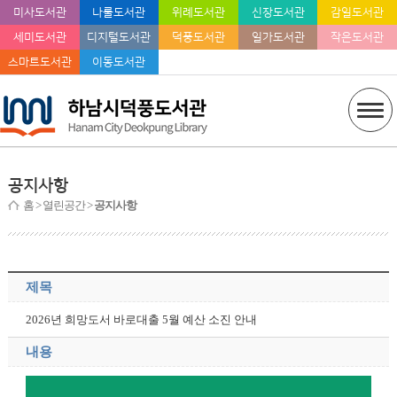
미사도서관
나룰도서관
위례도서관
신장도서관
감일도서관
세미도서관
디지털도서관
덕풍도서관
일가도서관
작은도서관
스마트도서관
이동도서관
공지사항
홈
> 열린공간 >
공지사항
제목
2026년 희망도서 바로대출 5월 예산 소진 안내
내용