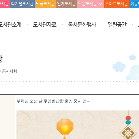
도서관
디지털도서관
덕풍도서관
일가도서관
작은도서관
스마트도서관
이동
도서관소개
도서관자료
독서문화행사
열린공간
항
>
공지사항
부처님 오신 날 무인반납함 운영 중지 안내