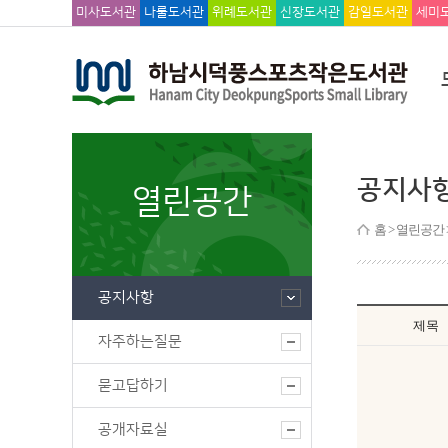
미사도서관
나룰도서관
위례도서관
신장도서관
감일도서관
세미
공지사
열린공간
홈
> 열린공간 
공지사항
제목
자주하는질문
묻고답하기
공개자료실