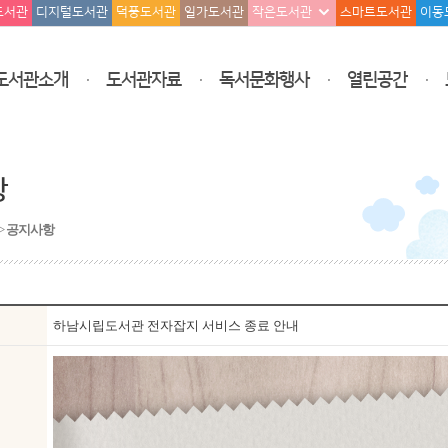
도서관
디지털도서관
덕풍도서관
일가도서관
작은도서관
스마트도서관
이동
도서관소개
도서관자료
독서문화행사
열린공간
항
>
공지사항
하남시립도서관 전자잡지 서비스 종료 안내