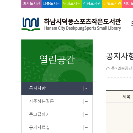
미사도서관
나룰도서관
위례도서관
신장도서관
감일도서관
세미
공지사
열린공간
홈
> 열린공간 
공지사항
제목
자주하는질문
묻고답하기
공개자료실