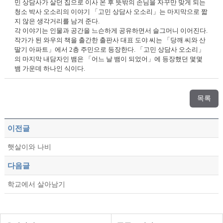
민 상담사가 살던 집으로 이사 온 후 뜻밖의 손님을 자꾸만 맞게 되는
청소 박사 오소리의 이야기 「고민 상담사 오소리」는 마지막으로 짧
지 않은 생각거리를 남겨 준다.
각 이야기는 인물과 공간을 느슨하게 공유하면서 슬그머니 이어진다.
작가가 된 와우의 책을 출간한 출판사 대표 도야 씨는 「당깨 씨와 산
딸기 아파트」에서 2층 주민으로 등장한다. 「고민 상담사 오소리」
의 마지막 내담자인 뱀은 「어느 날 뱀이 되었어」에 등장했던 몇몇
뱀 가운데 하나인 식이다.
목록
이전글
햇살이와 나비
다음글
학교에서 살아남기