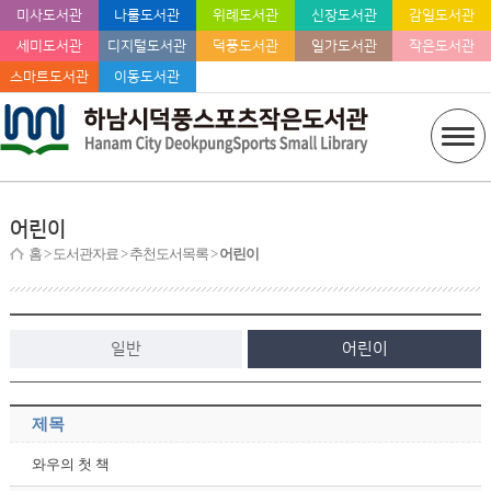
미사도서관
나룰도서관
위례도서관
신장도서관
감일도서관
세미도서관
디지털도서관
덕풍도서관
일가도서관
작은도서관
스마트도서관
이동도서관
어린이
홈
> 도서관자료 > 추천도서목록 >
어린이
일반
어린이
제목
와우의 첫 책